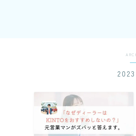
ARC
202